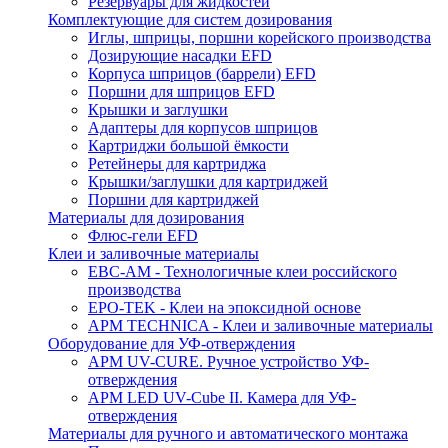
Резервуары для жидкостей
Комплектующие для систем дозирования
Иглы, шприцы, поршни корейского производства
Дозирующие насадки EFD
Корпуса шприцов (баррели) EFD
Поршни для шприцов EFD
Крышки и заглушки
Адаптеры для корпусов шприцов
Картриджи большой ёмкости
Ретейнеры для картриджа
Крышки/заглушки для картриджей
Поршни для картриджей
Материалы для дозирования
Флюс-гели EFD
Клеи и заливочные материалы
ЕВС-АМ - Технологичные клеи российского
производства
EPO-TEK - Клеи на эпоксидной основе
APM TECHNICA - Клеи и заливочные материалы
Оборудование для УФ-отверждения
APM UV-CURE. Ручное устройство УФ-
отверждения
APM LED UV-Cube II. Камера для УФ-
отверждения
Материалы для ручного и автоматического монтажа