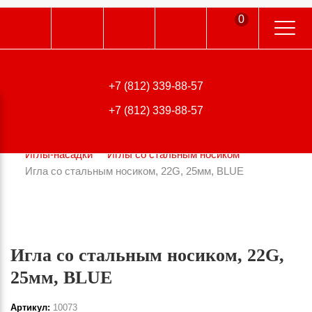
0
196006, г. Санкт-Петербург,
Цветочная ул., д.18, лит. А, оф. 108
+7 (812) 339-88-57
Главная
Каталог
+7 (812) 339-88-57
Комплектующие для систем дозирования
Иглы, шприцы, поршни корейского производства
Иглы-насадки
Иглы со стальным носиком
Игла со стальным носиком, 22G, 25мм, BLUE
Игла со стальным носиком, 22G,
25мм, BLUE
Артикул:
10073