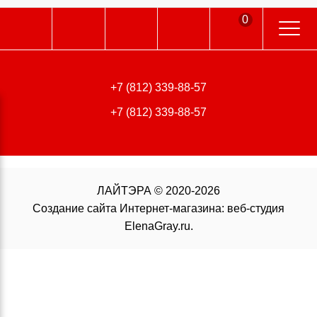
0
196006, г. Санкт-Петербург,
Цветочная ул., д.18, лит. А, оф. 108
+7 (812) 339-88-57
Главная
Поиск по сайту
+7 (812) 339-88-57
Поиск по сайту
ЛАЙТЭРА
©
2020-2026
Создание сайта Интернет-магазина
: веб-студия
ElenaGray.ru.