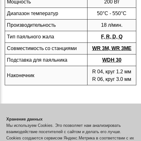
Мощность
200 Вт
Диапазон температур
50°C - 550°С
Производительность
18 л/мин.
Тип паяльного жала
F, R, D, Q
Совместимость со станциями
WR 3M, WR 3ME
Подставка для паяльника
WDH 30
R 04, круг 1.2 мм
Наконечник
R 06, круг 3.0 мм
В комплекте:
HAP 200, Паяльник 200 Вт/ 24 В (0052711699)
Хранение данных
Мы используем Cookies. Это позволяет нам анализировать
R 04, Наконечник, круг, 1.2 мм (0058727821)
взаимодействие посетителей с сайтом и делать его лучше.
R 06, Наконечник, круг, 3.0 мм (0058727822)
Cookies создаются сервисом Яндекс.Метрика в соответствии с их