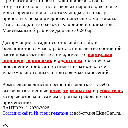
При изготовлении все втулки проверяются на
отсутствие облоя – пластиковых наростов, которые
могут препятствовать потоку жидкости и могут
привести к неравномерному нанесению материала.
Иглы-насадки не содержат хлоридов и силиконов.
Максимальной рабочее давление 6.9 бар.
Дозирующие насадки со стальной иглой, в
большинстве случаев, работают в качестве составной
части комплектной системы, вместе с
корпусами
шприцов
,
поршнями
, и
адаптером
, обеспечивая
повышение прибыли и снижение затрат за счет
максимально точных и повторяемых нанесений.
Комплексная линейка решений включает в себя
высококачественные
клеи
,
термопасты
и
флюс-гели
,
которые отвечают самым строгим требованиям к
применению.
ЛАЙТЭРА
©
2020-2026
Создание сайта Интернет-магазина
: веб-студия ElenaGray.ru.